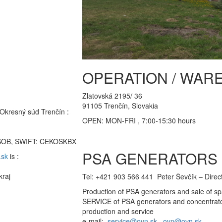
OPERATION / WAR
Zlatovská 2195/ 36
91105 Trenčín, Slovakia
 Okresný súd Trenčín :
OPEN: MON-FRI , 7:00-15:30 hours
ČSOB, SWIFT: CEKOSKBX
PSA GENERATORS
.sk
is :
kraj
Tel: +421 903 566 441 Peter Ševčík – Dire
Production of PSA generators and sale of 
SERVICE of PSA generators and concentrat
production and service
e-mail:
service@ovn.sk
,
ovn@ovn.sk