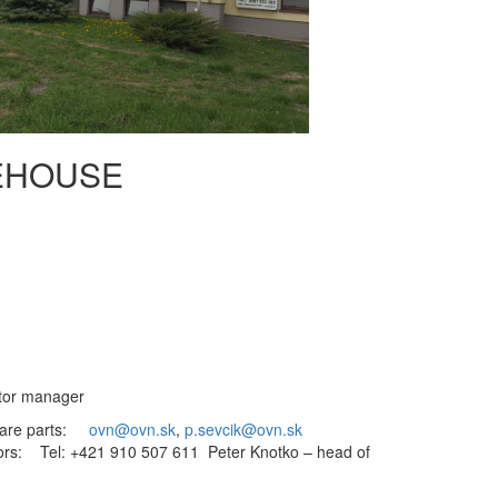
EHOUSE
ctor manager
spare parts:
ovn@ovn.sk
,
p.sevcik@ovn.sk
ors: Tel: +421 910 507 611 Peter Knotko – head of