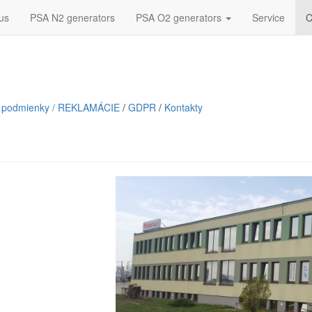
us
PSA N2 generators
PSA O2 generators
Service
C
 podmienky / REKLAMÁCIE
/
GDPR
/
Kontakty