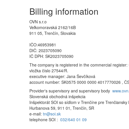
Billing information
OVN s.r.o
Veľkomoravská 2162/16B
911 05, Trenčín, Slovakia
IČO:46953981
DIČ: 2023705090
IČ DPH: SK2023705090
The company is registered in the commercial register:
vložka číslo 27544/R.
executive manager: Jana Ševčíková
account number: SK0575 0000 0000 4017770026 , 
Provider's supervisory and supervisory body
www.ovn
Slovenská obchodná inšpekcia
Inšpektorát SOI so sídlom v Trenčíne pre Trenčiansky 
Hurbanova 59, 911 01, Trenčín, SR
e-mail:
tn@soi.sk
telephone SOI :
032/640 01 09