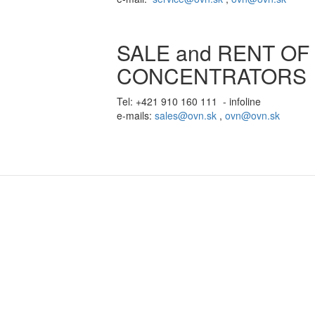
SALE and RENT O
CONCENTRATORS
Tel: +421 910 160 111 - infoline
e-mails:
sales@ovn.sk
,
ovn@ovn.sk